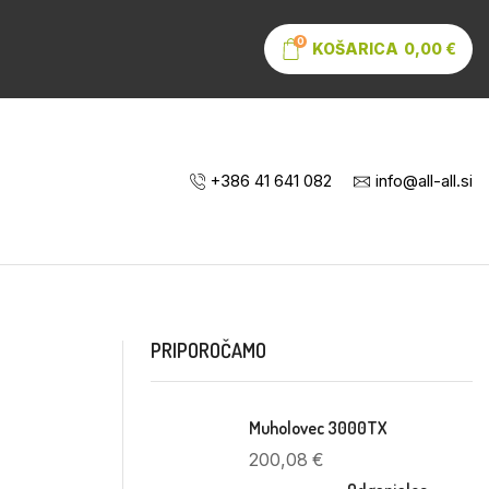
0
KOŠARICA
0,00
€
+386 41 641 082
info@all-all.si
PRIPOROČAMO
Muholovec 3000TX
200,08
€