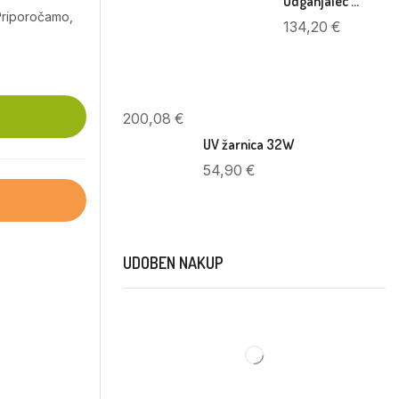
Odganjalec glodalcev Protector 900
Priporočamo,
134,20
€
Muhol
200,08
€
UV žarnica 32W
54,90
€
UDOBEN NAKUP